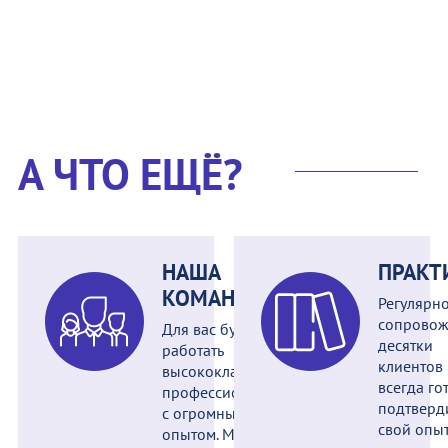
А ЧТО ЕЩЁ?
НАША
ПРАКТ
КОМАНДА
Регулярн
сопрово
Для вас будут
десятки
работать
клиентов
высококлассные
всегда го
профессионалы
подтверд
с огромным
свой опыт
опытом. Мы