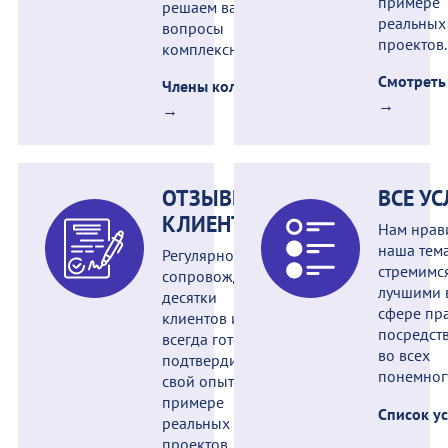
примере
решаем ваши
реальных
вопросы
проектов.
комплексно.
Смотреть
Члены коллегии
→
→
ОТЗЫВЫ
ВСЕ У
КЛИЕНТОВ
Нам нрав
наша тем
Регулярно
стремимс
сопровождаем
лучшими 
десятки
сфере пра
клиентов и
посредст
всегда готовы
во всех
подтвердить
понемног
свой опыт на
примере
Список у
реальных
проектов.