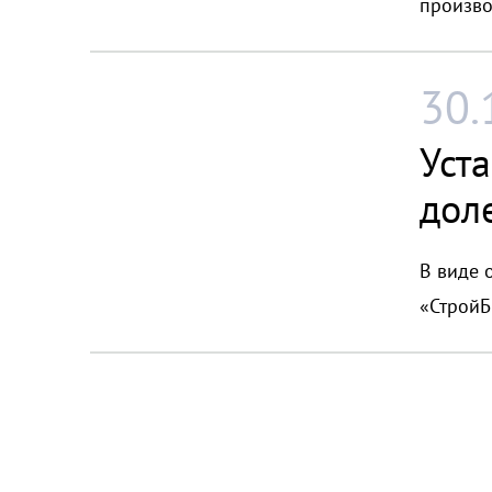
произво
30.
Уст
доле
В виде 
«СтройБ