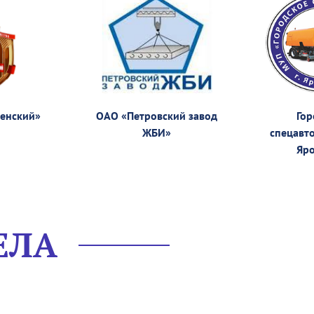
сенский»
ОАО «Петровский завод
Гор
ЖБИ»
спецавто
Яро
ЕЛА