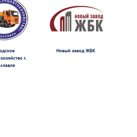
одское
Новый завод ЖБК
ОАО «Д
хозяйство г.
славля