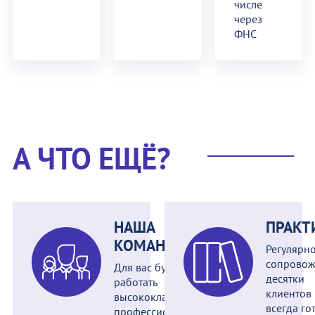
числе
через
ФНС
А ЧТО ЕЩЁ?
НАША
ПРАКТ
КОМАНДА
Регулярн
сопрово
Для вас будут
десятки
работать
клиентов
высококлассные
всегда го
профессионалы