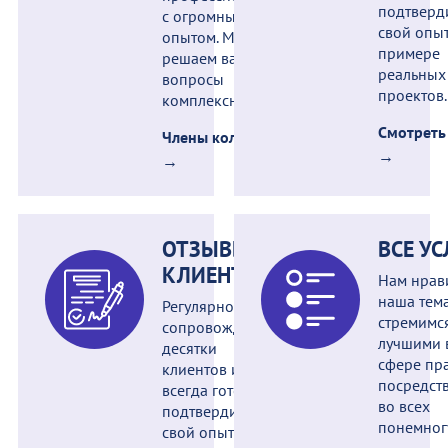
подтверд
с огромным
свой опыт
опытом. Мы
примере
решаем ваши
реальных
вопросы
проектов.
комплексно.
Смотреть
Члены коллегии
→
→
ОТЗЫВЫ
ВСЕ У
КЛИЕНТОВ
Нам нрав
наша тем
Регулярно
стремимс
сопровождаем
лучшими 
десятки
сфере пра
клиентов и
посредст
всегда готовы
во всех
подтвердить
понемног
свой опыт на