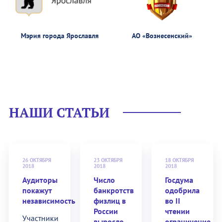
Мэрия города Ярославля
АО «Вознесенский»
НАШИ СТАТЬИ
26 ОКТЯБРЯ
23 ОКТЯБРЯ
18 ОКТЯБРЯ
2018
2018
2018
Аудиторы
Число
Госдума
покажут
банкротств
одобрила
независимость
физлиц в
во II
России
чтении
Участники
выросло
ограничение