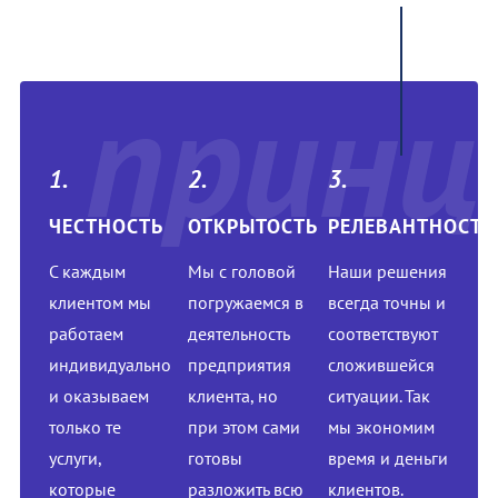
принц
1.
2.
3.
ЧЕСТНОСТЬ
ОТКРЫТОСТЬ
РЕЛЕВАНТНОСТЬ
С каждым
Мы с головой
Наши решения
клиентом мы
погружаемся в
всегда точны и
работаем
деятельность
соответствуют
индивидуально
предприятия
сложившейся
и оказываем
клиента, но
ситуации. Так
только те
при этом сами
мы экономим
услуги,
готовы
время и деньги
которые
разложить всю
клиентов.