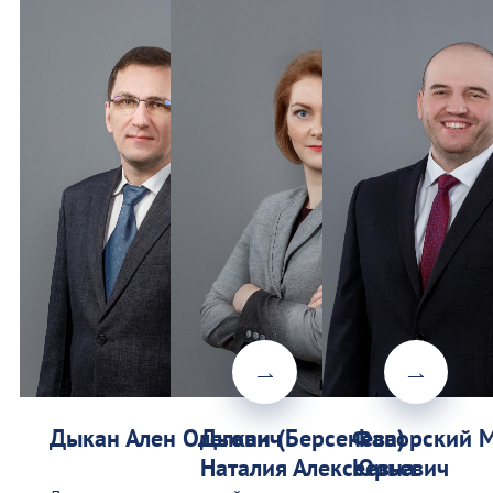
Дыкан Ален Олегович
Дыкан (Берсенева)
Фаворский 
Наталия Алексеевна
Юрьевич