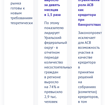
рынка
за девять
роли АСВ
готовы к
месяцев
как
новым
в 1,5 раза
кредитора
требованиям
при
теоретически
По этому
банкротствах
показателю
лидирует
Законопроект
Уральский
исключает
федеральный
для АСВ
округ - в
возможность
отчетном
участия в
периоде
качестве
количество
кредитора
несостоятельных
в
граждан
принятии
в регионе
решений
выросло
на
на 74% и
собраниях
превысило
(комитетах)
2,9 тыс.
кредиторов,
человек
в том